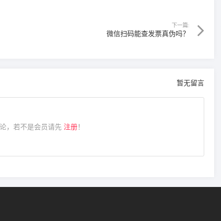
下一篇:
微信扫码能查发票真伪吗？
暂无留言
论，若不是会员请先
注册
！